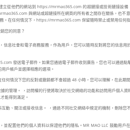
他們的網站到 https://mrmao365.com 的超鏈接或技術鏈接
rmao365.com 與網站或超鏈接所在網頁的所有者之間存在關係，也不意味著 h
的內容或服務。在任何情況下，https://mrmao365.com 保留隨時禁止或
撤銷您的同意？
 號法律的規定，信息社會和電子商務服務，作為用戶，您可以隨時反對將您的信
5.com
發送電子郵件。如果您通過電子郵件收到廣告，您也可以通過點
的用戶帳戶並選擇相應的選項。
任何情況下您的反對或撤銷都不會超過 48 小時，您可以理解，在此期
相關的數據的管理。 ，訪問權的行使將取決於社交網絡的功能和訪問用戶個
信息才能得到滿足。
的社交資料互動、關注或接收信息。 ，通過不同社交網絡中規定的機制，刪除
並配置他們的個人資料以保證他們的隱私。MR MAO LLC 鼓勵用