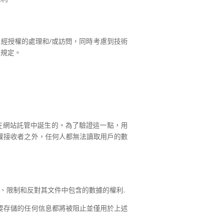
未經授權的處理和/或訪問，同時考慮到技術
的規定。
接在網站託管中誕生的。為了驗證這一點，用
權接收者之外，任何人都無法讀取用戶的數
或刪除、限制和反對其文件中包含的數據的權利.
要存儲的任何信息都將被阻止並僅用於上述