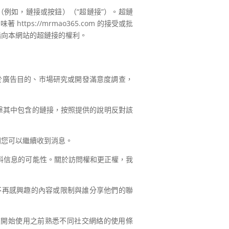
設備（例如，鏈接或按鈕）（“超鏈接”）。超鏈
ttps://mrmao365.com 的接受或批
禁用任何指向本網站的超鏈接的權利。
息用於廣告目的、市場研究或開發滿意度調查，
擊其中包含的鏈接，按照提供的說明反對該
間您可以繼續收到消息。
人資料信息的可能性。關於訪問權和更正權，我
您不再感興趣的內容或限制與誰分享他們的聯
戶在開始使用之前熟悉不同社交網絡的使用條