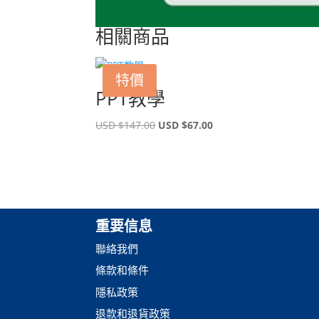
相關商品
特價
PPT教學
原
目
USD $
147.00
USD $
67.00
始
前
價
價
格：
格：
USD
USD
$147.00。
$67.00。
重要信息
聯絡我們
條款和條件
隱私政策
退款和退貨政策