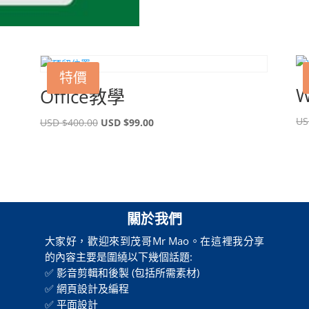
特價
Office教學
US
原
目
USD $
400.00
USD $
99.00
始
前
價
價
格：
格：
USD
USD
$400.00。
$99.00。
關於我們
大家好，歡迎來到茂哥Mr Mao。在這裡我分享
的內容主要是圍繞以下幾個話題:
✅ 影音剪輯和後製 (包括所需素材)
✅ 網頁設計及編程
✅ 平面設計