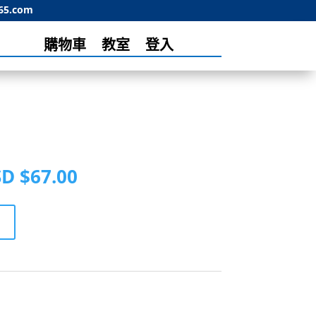
65.com
購物車
教室
登入
目
D $
67.00
前
價
：
格：
SD
USD
47.00。
$67.00。