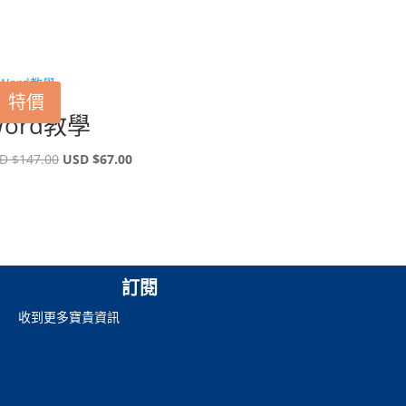
特價
Word教學
原
目
D $
147.00
USD $
67.00
始
前
價
價
格：
格：
USD
USD
$147.00。
$67.00。
訂閱
收到更多寶貴資訊