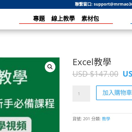
聯繫窗口:
support@mrmao3
專題
線上教學
素材包
Excel教學
原
USD $
147.00
US
始
價
Excel
格
加入購物車
教
U
學
$1
數
量
貨號:
201
分類:
教學