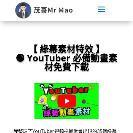
【
綠幕素材特效
】
🟢
YouTuber 必備動畫素
材免費下載
我整理了YouTuber視頻裡最常會出現的35個綠幕